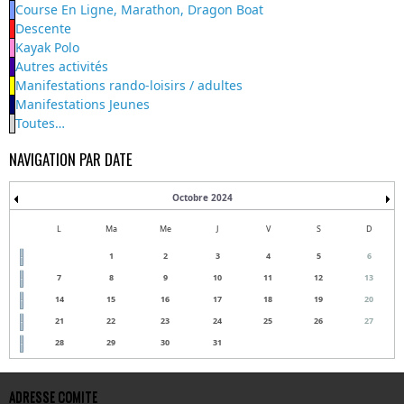
Course En Ligne, Marathon, Dragon Boat
Descente
Kayak Polo
Autres activités
Manifestations rando-loisirs / adultes
Manifestations Jeunes
Toutes…
NAVIGATION PAR DATE
Octobre 2024
L
Ma
Me
J
V
S
D
1
2
3
4
5
6
7
8
9
10
11
12
13
14
15
16
17
18
19
20
21
22
23
24
25
26
27
28
29
30
31
ADRESSE COMITE