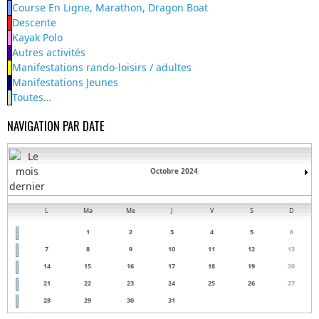
Course En Ligne, Marathon, Dragon Boat
Descente
Kayak Polo
Autres activités
Manifestations rando-loisirs / adultes
Manifestations Jeunes
Toutes…
NAVIGATION PAR DATE
Octobre 2024
L
Ma
Me
J
V
S
D
1
2
3
4
5
6
7
8
9
10
11
12
13
14
15
16
17
18
19
20
21
22
23
24
25
26
27
28
29
30
31