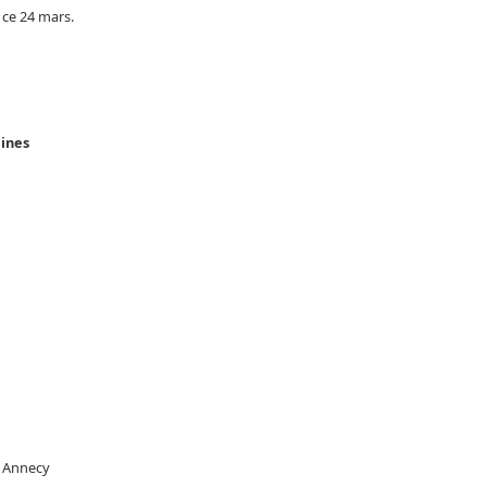
 ce 24 mars.
lines
à Annecy