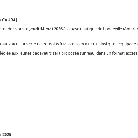
du CAURAJ
e rendez-vous le
jeudi 14 mai 2026
à la base nautique de Longeville (Ambro
sur 200 m, ouverte de Poussins à Masters, en K1 / C1 ainsi qu’en équipages (K
édiée aux jeunes pagayeurs sera proposée sur l’eau, dans un format accessib
e 2025