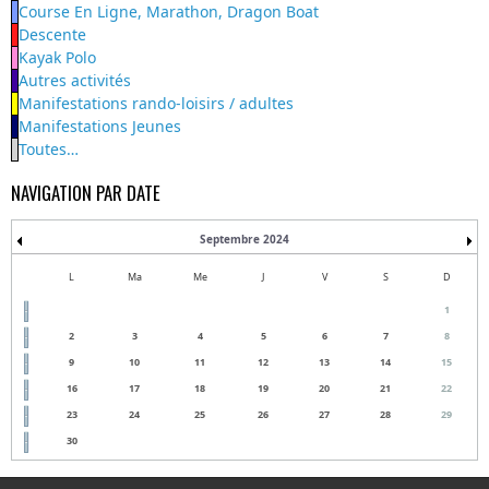
Course En Ligne, Marathon, Dragon Boat
Descente
Kayak Polo
Autres activités
Manifestations rando-loisirs / adultes
Manifestations Jeunes
Toutes…
NAVIGATION PAR DATE
Septembre 2024
L
Ma
Me
J
V
S
D
1
2
3
4
5
6
7
8
9
10
11
12
13
14
15
16
17
18
19
20
21
22
23
24
25
26
27
28
29
30