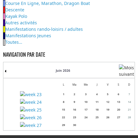
Course En Ligne, Marathon, Dragon Boat
Descente
Kayak Polo
Autres activités
Manifestations rando-loisirs / adultes
Manifestations Jeunes
Toutes…
NAVIGATION PAR DATE
Juin 2026
L
Ma
Me
J
V
S
D
1
2
3
4
5
6
7
8
9
10
11
12
13
14
15
16
17
18
19
20
21
22
23
24
25
26
27
28
29
30