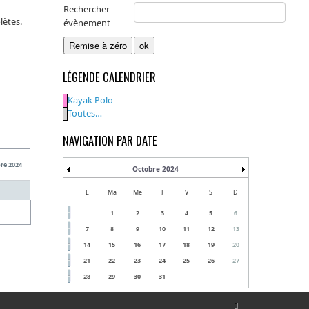
Rechercher
lètes.
évènement
LÉGENDE CALENDRIER
Kayak Polo
Toutes…
NAVIGATION PAR DATE
re 2024
Octobre 2024
L
Ma
Me
J
V
S
D
1
2
3
4
5
6
7
8
9
10
11
12
13
14
15
16
17
18
19
20
21
22
23
24
25
26
27
28
29
30
31