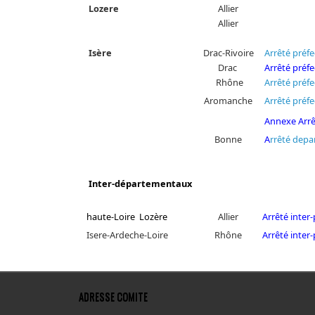
Lozere
Allier
Allier
Isère
Drac-Rivoire
Arrêté préfe
Drac
Arrêté préfe
Rhône
Arrêté préfe
Aromanche
Arrêté préfe
Annexe
Arr
Bonne
A
rrêté depa
Inter-départementaux
haute-Loire Lozère
Allier
Arrêté inter
Isere-Ardeche-Loire
Rhône
Arrêté inter
ADRESSE COMITE