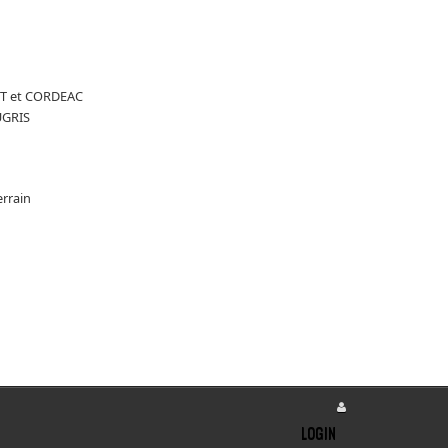
ET et CORDEAC
UGRIS
errain
LOGIN