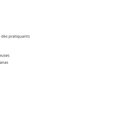
e des pratiquants
yeuses
Lanas